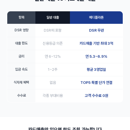
항목
일반 대출
메디플라톤
DSR 영향
DSR에 포함
DSR 무관
대출 한도
신용등급 의존
카드매출 기반 최대 3억
금리
연 6~12%
연 5.3~6.9%
입금 속도
1~2주
평균 3영업일
식자재 혜택
없음
TOP5 특별 단가 연결
수수료
각종 부대비용
고객 수수료 0원
카드매출만 있으면 한도 조회 가능합니다