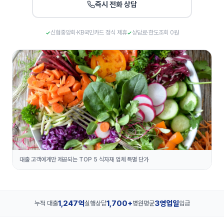
즉시 전화 상담
신협중앙회·KB국민카드 정식 제휴
상담료·한도조회 0원
대출 고객에게만 제공되는 TOP 5 식자재 업체 특별 단가
1,247억
1,700+
3영업일
누적 대출
실행
상담
병원
평균
입금