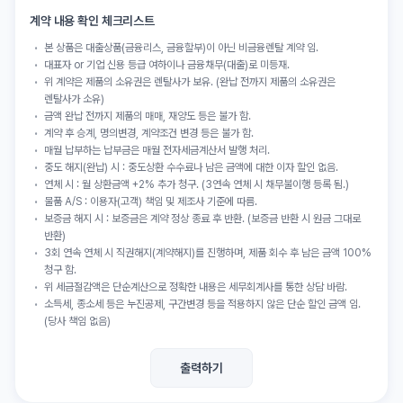
계약 내용 확인 체크리스트
본 상품은 대출상품(금융리스, 금융할부)이 아닌 비금융렌탈 계약 임.
대표자 or 기업 신용 등급 여하이나 금융채무(대출)로 미등재.
위 계약은 제품의 소유권은 렌탈사가 보유. (완납 전까지 제품의 소유권은
렌탈사가 소유)
금액 완납 전까지 제품의 매매, 재양도 등은 불가 함.
계약 후 승계, 명의변경, 계약조건 변경 등은 불가 함.
매월 납부하는 납부금은 매월 전자세금계산서 발행 처리.
중도 해지(완납) 시 : 중도상환 수수료나 남은 금액에 대한 이자 할인 없음.
연체 시 : 월 상환금액 +2% 추가 청구. (3연속 연체 시 채무불이행 등록 됨.)
물품 A/S : 이용자(고객) 책임 및 제조사 기준에 따름.
보증금 해지 시 : 보증금은 계약 정상 종료 후 반환. (보증금 반환 시 원금 그대로
반환)
3회 연속 연체 시 직권해지(계약해지)를 진행하며, 제품 회수 후 남은 금액 100%
청구 함.
위 세금절감액은 단순계산으로 정확한 내용은 세무회계사를 통한 상담 바람.
소득세, 종소세 등은 누진공제, 구간변경 등을 적용하지 않은 단순 할인 금액 임.
(당사 책임 없음)
출력하기