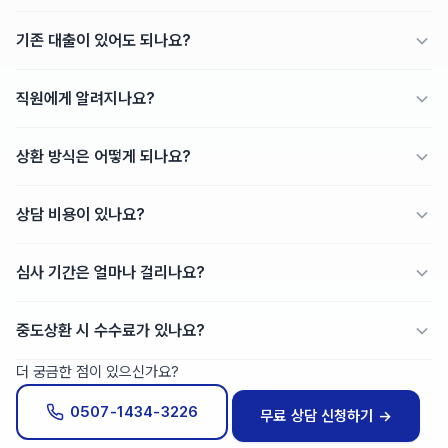
시중은행보다 유리한 조건의 금융상품을 제공하고 있습니다. 제휴 금융기관을
네, 신협은 1972년 설립된
금융감독원 감독 하의 협동조합금융기관
입니다.
통해 안전하고 투명하게 서비스를 운영합니다.
기존 대출이 있어도 되나요?
예금자보호법에 따라 1인당 5천만원까지 보호되며, 전국 900여개 조합에서
안전하게 운영되고 있습니다.
네, 대부분의 상품이
DSR(총부채원리금상환비율)에 미반영
되어 기존 대출과
직원에게 알려지나요?
별개로 추가 진행이 가능합니다. 은행 대출 한도가 꽉 찬 상태에서도
카드매출을 기반으로 추가 한도를 확보할 수 있습니다.
아니요,
완전 비공개로 진행
됩니다. 모든 연락은 원장님 개인 연락처로만
상환 방식은 어떻게 되나요?
드리며, 병원으로 연락하거나 우편물을 보내지 않습니다. 프라이버시를
철저히 보호합니다.
카드매출에서
자동 공제
되는 방식입니다. 별도로 이체하실 필요 없이, 카드사
상담 비용이 있나요?
정산 시 자동으로 상환됩니다. 매출이 적은 달에는 상환액도 자동 조정되어
부담이 적습니다.
상담부터 대출 실행까지 고객님께 청구되는 비용은 0원
입니다. 메디플라톤은
심사 기간은 얼마나 걸리나요?
제휴 금융기관으로부터 수수료를 받아 운영되며, 원장님께는 별도 수수료가
발생하지 않습니다. 숨겨진 비용은 일체 없습니다.
상품에 따라 다르지만, 대부분
3영업일 이내
에 심사가 완료됩니다. 신협
중도상환 시 수수료가 있나요?
데일리론은 최단 당일~D+1일, 장비 렌탈은 약 15일 정도 소요됩니다. 서류가
완비되면 더 빠르게 진행됩니다.
신협 데일리론을 포함한 대부분의 상품에서
중도상환 수수료가 없습니다
.
더 궁금한 점이 있으신가요?
자금 여유가 생기면 언제든지 조기 상환하여 이자 부담을 줄일 수 있습니다.
0507-1434-3226
무료 상담 신청하기 →